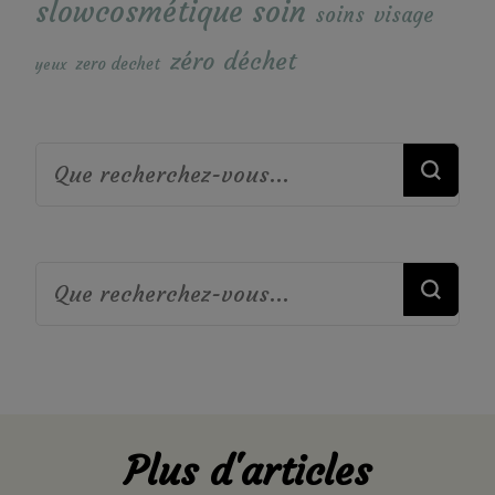
soin
slowcosmétique
soins
visage
zéro déchet
zero dechet
yeux
Vous
recherchiez
quelque
Vous
chose ?
recherchiez
quelque
chose ?
Plus d'articles