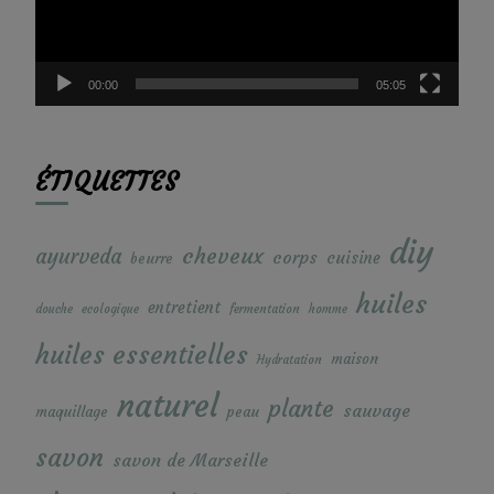
00:00
05:05
ÉTIQUETTES
diy
cheveux
ayurveda
corps
cuisine
beurre
huiles
entretient
douche
ecologique
fermentation
homme
huiles essentielles
maison
Hydratation
naturel
plante
sauvage
maquillage
peau
savon
savon de Marseille