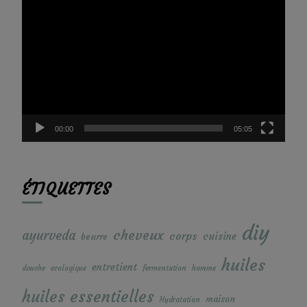
Lecteur
vidéo
00:00
05:05
ÉTIQUETTES
diy
cheveux
ayurveda
corps
cuisine
beurre
huiles
entretient
douche
ecologique
fermentation
homme
huiles essentielles
maison
Hydratation