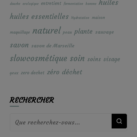
huiles
entretient
douche
ecologique
fermentation
homme
huiles essentielles
maison
Hydratation
naturel
plante
sauvage
maquillage
peau
savon
savon de Marseille
soin
slowcosmétique
soins
visage
zéro déchet
zero dechet
yeux
RECHERCHER
Vous
recherchiez