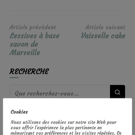
Navigation
Article précédent
Article suivant
Lessives à base
Vaisselle cake
d’article
savon de
Marseille
RECHERCHE
Vous
recherchiez
Cookies
quelque
DÉCOUVRE MON LIVRE
Nous utilisons des cookies sur notre site Web pour
chose ?
vous offrir l'expérience la plus pertinente en
mémorisant vos préférences et les visites répétées. En