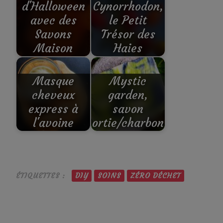
d'Halloween
Cynorrhodon,
avec des
le Petit
Savons
Trésor des
Maison
Haies
Masque
Mystic
cheveux
garden,
express à
savon
l'avoine
ortie/charbon
ÉTIQUETTES :
DIY
SOINS
ZÉRO DÉCHET