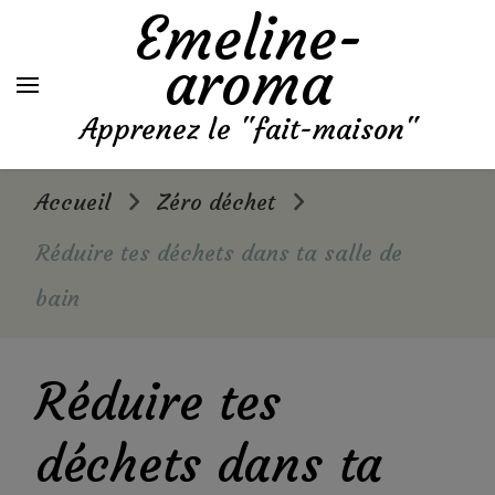
Emeline-
aroma
Apprenez le "fait-maison"
Accueil
Zéro déchet
Réduire tes déchets dans ta salle de
bain
Réduire tes
déchets dans ta