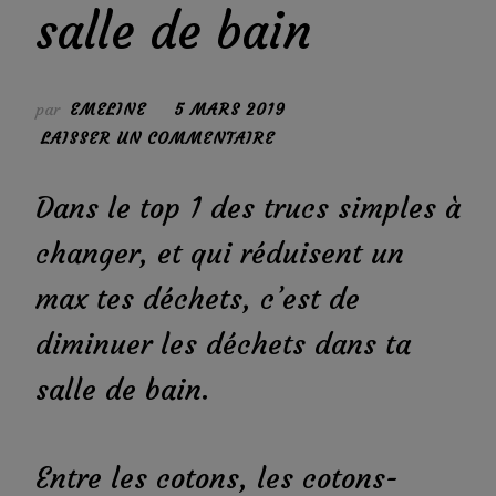
salle de bain
par
EMELINE
5 MARS 2019
SUR
LAISSER UN COMMENTAIRE
RÉDUIRE
TES
Dans le top 1 des trucs simples à
DÉCHETS
changer, et qui réduisent un
DANS
TA
max tes déchets, c’est de
SALLE
diminuer les déchets dans ta
DE
BAIN
salle de bain.
Entre les cotons, les cotons-