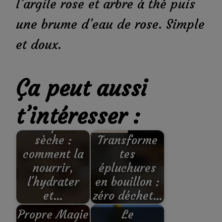
l’argile rose et arbre à thé puis
une brume d’eau de rose. Simple
et doux.
Ça peut aussi
t’intéresser :
SOS peau
sèche :
Transforme
comment la
tes
nourrir,
épluchures
l'hydrater
en bouillon :
et…
zéro déchet…
Créer sa
Propre Magie
Le