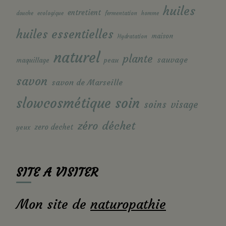
huiles
entretient
douche
ecologique
fermentation
homme
huiles essentielles
maison
Hydratation
naturel
plante
sauvage
maquillage
peau
savon
savon de Marseille
soin
slowcosmétique
soins
visage
zéro déchet
zero dechet
yeux
SITE A VISITER
Mon site de
naturopathie