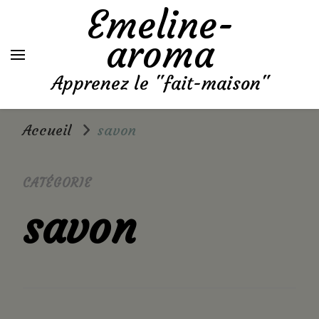
Emeline-
aroma
Apprenez le "fait-maison"
Accueil
savon
CATÉGORIE
savon