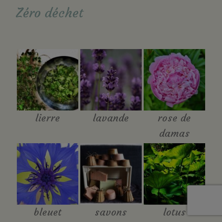
Zéro déchet
lierre
lavande
rose de
damas
bleuet
savons
lotus