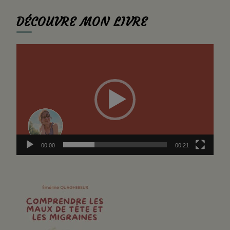
quelque
DÉCOUVRE MON LIVRE
chose ?
Lecteur
vidéo
00:00
00:21