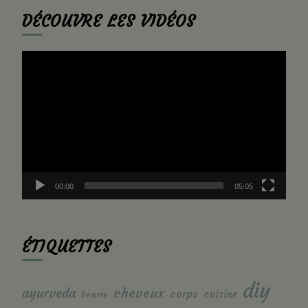
DÉCOUVRE LES VIDÉOS
Lecteur
vidéo
00:00
05:05
ÉTIQUETTES
diy
cheveux
ayurveda
corps
cuisine
beurre