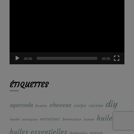
Lecteur
vidéo
00:00
05:05
ÉTIQUETTES
diy
cheveux
ayurveda
corps
cuisine
beurre
huiles
entretient
douche
ecologique
fermentation
homme
huiles essentielles
maison
Hydratation