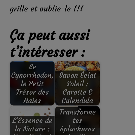
grille et oublie-le !!!
Ça peut aussi
t’intéresser :
Le
Cynorrhodon,
Savon Éclat
le Petit
Soleil :
Trésor des
Carotte &
Haies
Calendula
Transforme
L'Essence de
tes
la Nature :
épluchures