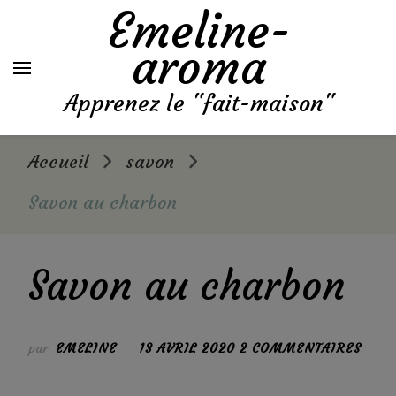
Emeline-
aroma
Apprenez le "fait-maison"
Accueil
savon
Savon au charbon
Savon au charbon
SUR
par
EMELINE
13 AVRIL 2020
2 COMMENTAIRES
SAV
AU