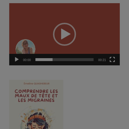
Lecteur
vidéo
00:00
00:21