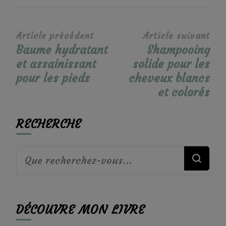
Navigation
Article précédent
Article suivant
Baume hydratant
Shampooing
d’article
et assainissant
solide pour les
pour les pieds
cheveux blancs
et colorés
RECHERCHE
Vous
recherchiez
quelque
DÉCOUVRE MON LIVRE
chose ?