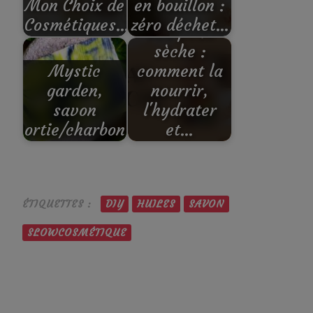
Mon Choix de
en bouillon :
Cosmétiques…
zéro déchet…
SOS peau
sèche :
Mystic
comment la
garden,
nourrir,
savon
l'hydrater
ortie/charbon
et…
ÉTIQUETTES :
DIY
HUILES
SAVON
SLOWCOSMÉTIQUE