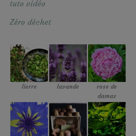
tuto vidéo
Zéro déchet
lierre
lavande
rose de
damas