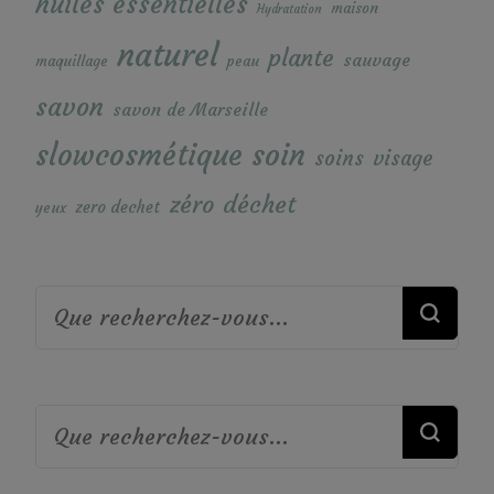
huiles essentielles
maison
Hydratation
naturel
plante
sauvage
maquillage
peau
savon
savon de Marseille
soin
slowcosmétique
soins
visage
zéro déchet
zero dechet
yeux
Vous
recherchiez
quelque
Vous
chose ?
recherchiez