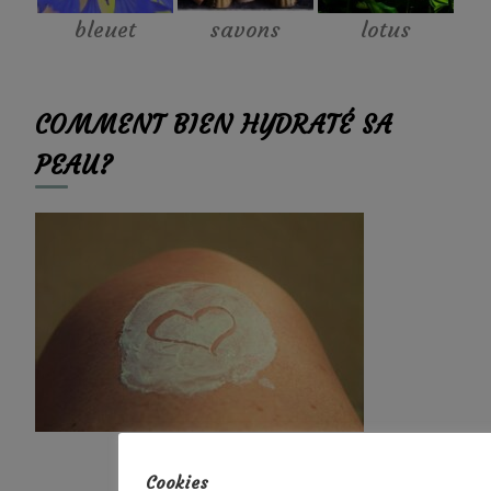
bleuet
savons
lotus
COMMENT BIEN HYDRATÉ SA
PEAU?
Cookies