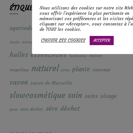
ÉTIQUETTES
Nous utilisons des cookies sur notre site We
vous offrir l'expérience la plus pertinente en
mémorisant vos préférences et les visites répé
cliquant sur «Accepter», vous consentez à l'u
diy
cheveux
ayurveda
corps
cuisine
beurre
de TOUS les cookies.
huiles
CHOISIR LES COOKIES
ACCEPTER
entretient
douche
ecologique
fermentation
homme
huiles essentielles
maison
Hydratation
naturel
plante
sauvage
maquillage
peau
savon
savon de Marseille
soin
slowcosmétique
soins
visage
zéro déchet
zero dechet
yeux