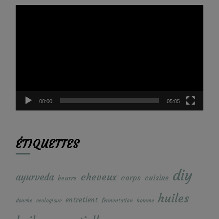
Lecteur
vidéo
00:00
05:05
ÉTIQUETTES
diy
cheveux
ayurveda
corps
cuisine
beurre
huiles
entretient
douche
ecologique
fermentation
homme