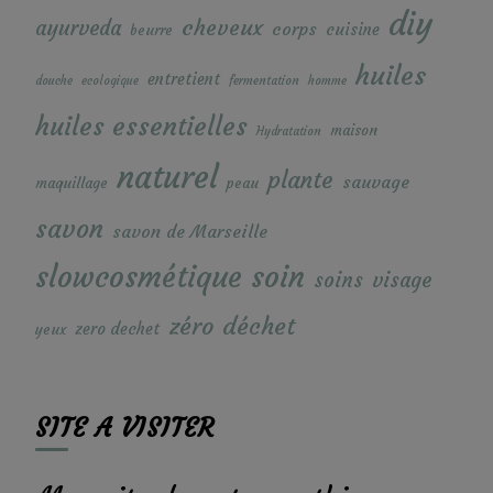
diy
cheveux
ayurveda
corps
cuisine
beurre
huiles
entretient
douche
ecologique
fermentation
homme
huiles essentielles
maison
Hydratation
naturel
plante
sauvage
maquillage
peau
savon
savon de Marseille
soin
slowcosmétique
soins
visage
zéro déchet
zero dechet
yeux
SITE A VISITER