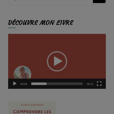
recherchiez
quelque
DÉCOUVRE MON LIVRE
chose ?
Lecteur
vidéo
00:00
00:21