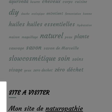
cheveux
ayurveda
corps
cuisine
beurre
diy
entretient
douche
ecologique
fermentation
homme
huiles
huiles essentielles
Hydratation
naturel
plante
maison
maquillage
peau
savon
sauvage
savon de Marseille
soin
slowcosmétique
soins
zéro déchet
visage
zero dechet
yeux
SITE A VISITER
Mon site de
naturopathie