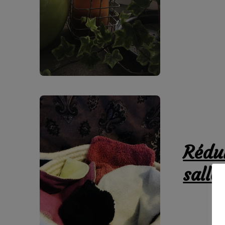
Rédui
salle