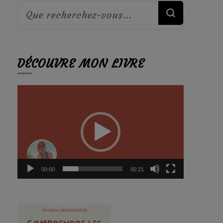
Vous
recherchiez
quelque
DÉCOUVRE MON LIVRE
chose ?
Lecteur
vidéo
00:00
00:21