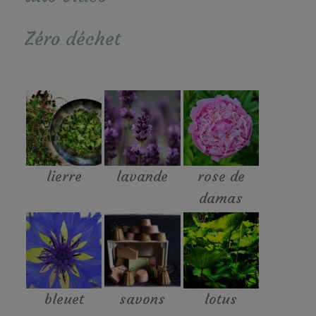
Zéro déchet
lierre
lavande
rose de
damas
bleuet
savons
lotus