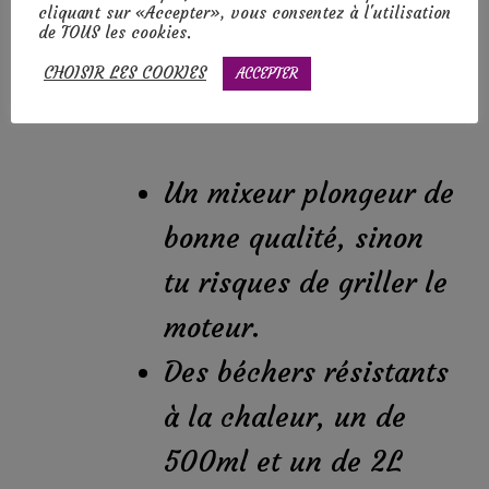
cliquant sur «Accepter», vous consentez à l'utilisation
de TOUS les cookies.
Le matériel :
CHOISIR LES COOKIES
ACCEPTER
Un mixeur plongeur de
bonne qualité, sinon
tu risques de griller le
moteur.
Des béchers résistants
à la chaleur, un de
500ml et un de 2L