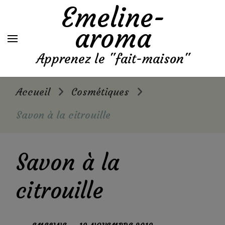
Emeline-
aroma
Apprenez le "fait-maison"
Accueil
Cosmétiques
Savon à la citrouille
Savon à la
citrouille