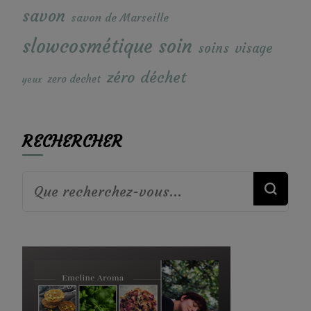
savon
savon de Marseille
soin
slowcosmétique
soins
visage
zéro déchet
zero dechet
yeux
RECHERCHER
Vous
recherchiez
quelque
chose ?