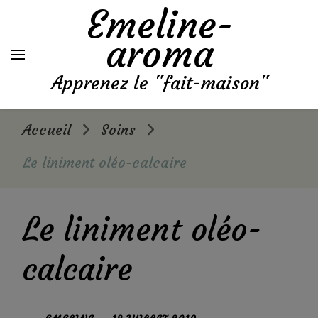
Emeline-
aroma
Apprenez le "fait-maison"
Accueil
Soins
Le liniment oléo-calcaire
Le liniment oléo-
calcaire