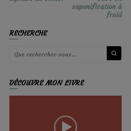
saponification à
froid
RECHERCHE
Vous
recherchiez
quelque
DÉCOUVRE MON LIVRE
chose ?
Lecteur
vidéo