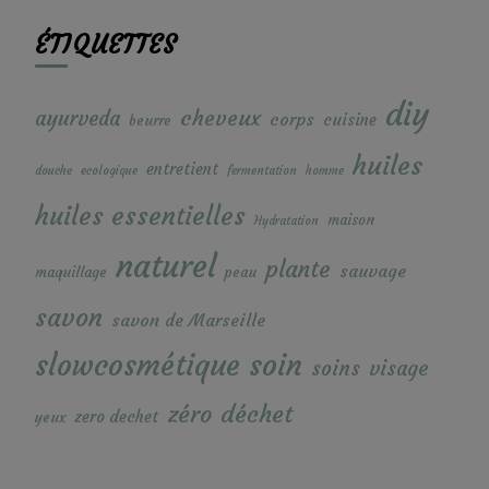
ÉTIQUETTES
diy
cheveux
ayurveda
corps
cuisine
beurre
huiles
entretient
douche
ecologique
fermentation
homme
huiles essentielles
maison
Hydratation
naturel
plante
sauvage
maquillage
peau
savon
savon de Marseille
soin
slowcosmétique
soins
visage
zéro déchet
zero dechet
yeux