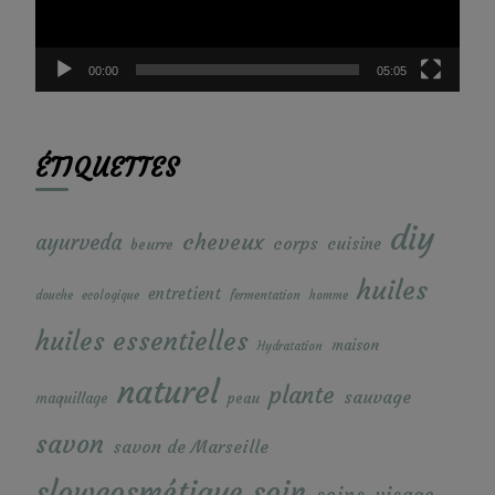
00:00
05:05
ÉTIQUETTES
diy
cheveux
ayurveda
corps
cuisine
beurre
huiles
entretient
douche
ecologique
fermentation
homme
huiles essentielles
maison
Hydratation
naturel
plante
sauvage
maquillage
peau
savon
savon de Marseille
soin
slowcosmétique