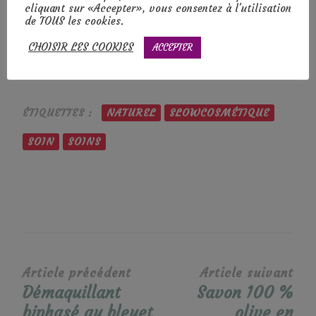
cliquant sur «Accepter», vous consentez à l'utilisation
l'hydrater
express à
de TOUS les cookies.
et…
l'avoine
CHOISIR LES COOKIES
ACCEPTER
ÉTIQUETTES :
NATUREL
SLOWCOSMÉTIQUE
SOIN
SOINS
Navigation
Article précédent
Article suivant
Démaquillant
Savon 100 %
d’article
biphasé au bleuet
olive en