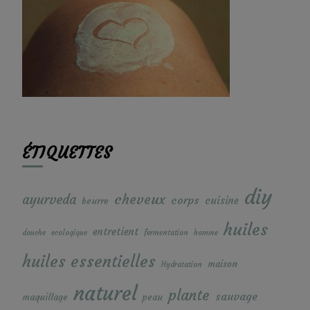
ÉTIQUETTES
diy
cheveux
ayurveda
corps
cuisine
beurre
huiles
entretient
douche
ecologique
fermentation
homme
huiles essentielles
maison
Hydratation
naturel
plante
sauvage
maquillage
peau