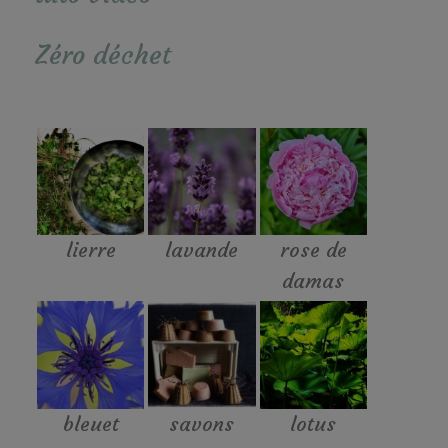
Zéro déchet
lierre
lavande
rose de
damas
bleuet
savons
lotus