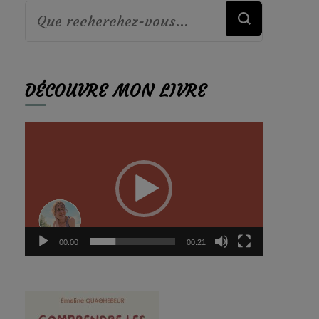
Vous
recherchiez
quelque
DÉCOUVRE MON LIVRE
chose ?
Lecteur
vidéo
00:00
00:21