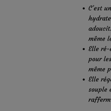
C’est un
hydrate
adoucit
même le
Elle ré
pour le
même po
Elle rég
souple e
rafferm