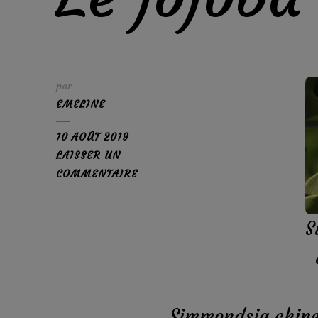
par
EMELINE
10 AOÛT 2019
LAISSER UN
SUR
COMMENTAIRE
LE
JOJOBA
S
Simmondsia chine